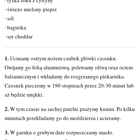
łyżka soku z cytryny
świeżo mielony pieprz
sól
bagietka
ser cheddar
Ucinamy ostrym nożem czubek główki czosnku.
Owijamy go folią aluminiową, polewamy oliwą oraz octem
balsamicznym i wkładamy do rozgrzanego piekarnika.
Czosnek pieczemy w 190 stopniach przez 20-30 minut lub
aż będzie miękki.
W tym czasie na suchej patelni prażymy kumin. Po kilku
minutach przekładamy go do moździerza i ucieramy.
W garnku o grubym dnie rozpuszczamy masło.