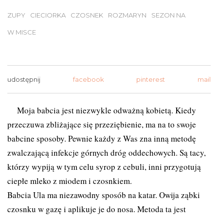
ZUPY
CIECIORKA
CZOSNEK
ROZMARYN
SEZON NA
W MISCE
udostępnij
facebook
pinterest
mail
Moja babcia jest niezwykle odważną kobietą. Kiedy
przeczuwa zbliżające się przeziębienie, ma na to swoje
babcine sposoby. Pewnie każdy z Was zna inną metodę
zwalczającą infekcje górnych dróg oddechowych. Są tacy,
którzy wypiją w tym celu syrop z cebuli, inni przygotują
ciepłe mleko z miodem i czosnkiem.
Babcia Ula ma niezawodny sposób na katar. Owija ząbki
czosnku w gazę i aplikuje je do nosa. Metoda ta jest