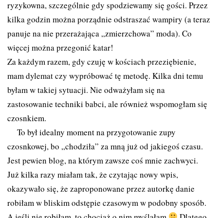
ryzykowna, szczególnie gdy spodziewamy się gości. Przez
kilka godzin można porządnie odstraszać wampiry (a teraz
panuje na nie przerażająca „zmierzchowa” moda). Co
więcej można przegonić katar!
Za każdym razem, gdy czuję w kościach przeziębienie,
mam dylemat czy wypróbować tę metodę. Kilka dni temu
byłam w takiej sytuacji. Nie odważyłam się na
zastosowanie techniki babci, ale również wspomogłam się
czosnkiem.
To był idealny moment na przygotowanie zupy
czosnkowej, bo „chodziła” za mną już od jakiegoś czasu.
Jest pewien blog, na którym zawsze coś mnie zachwyci.
Już kilka razy miałam tak, że czytając nowy wpis,
okazywało się, że zaproponowane przez autorkę danie
robiłam w bliskim odstępie czasowym w podobny sposób.
A jeśli nie robiłam, to chociaż o nim myślałam
Dlatego