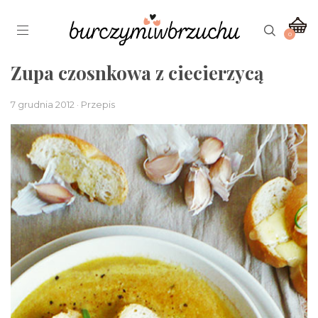
0
Zupa czosnkowa z ciecierzycą
7 grudnia 2012 · Przepis