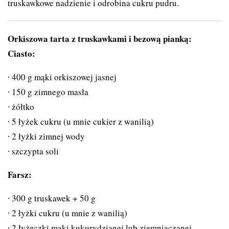
truskawkowe nadzienie i odrobina cukru pudru.
Orkiszowa tarta z truskawkami i bezową pianką:
Ciasto:
400 g mąki orkiszowej jasnej
150 g zimnego masła
żółtko
5 łyżek cukru (u mnie cukier z wanilią)
2 łyżki zimnej wody
szczypta soli
Farsz:
300 g truskawek + 50 g
2 łyżki cukru (u mnie z wanilią)
2 łyżeczki mąki kukurydzianej lub ziemniaczanej