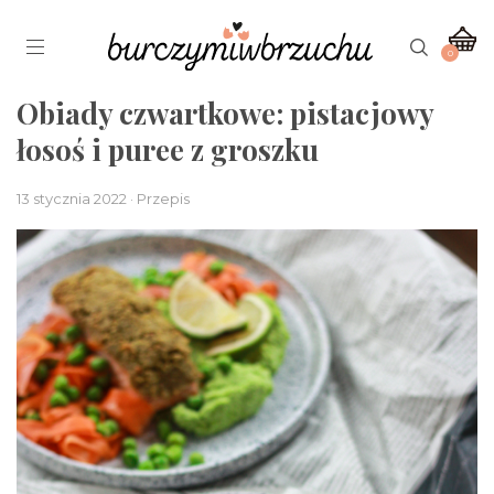
0
Obiady czwartkowe: pistacjowy
łosoś i puree z groszku
13 stycznia 2022 · Przepis