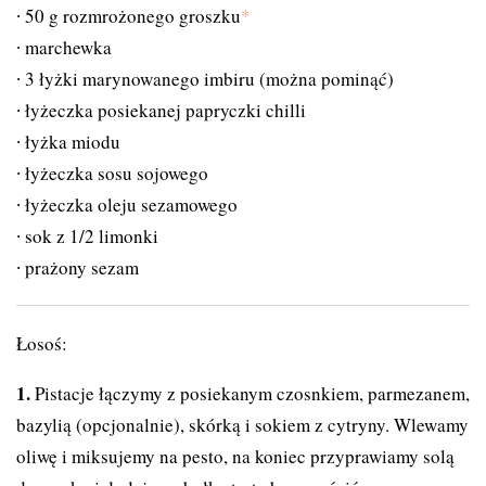
50 g rozmrożonego groszku
*
marchewka
3 łyżki marynowanego imbiru (można pominąć)
łyżeczka posiekanej papryczki chilli
łyżka miodu
łyżeczka sosu sojowego
łyżeczka oleju sezamowego
sok z 1/2 limonki
prażony sezam
Łosoś:
Pistacje łączymy z posiekanym czosnkiem, parmezanem,
bazylią (opcjonalnie), skórką i sokiem z cytryny. Wlewamy
oliwę i miksujemy na pesto, na koniec przyprawiamy solą