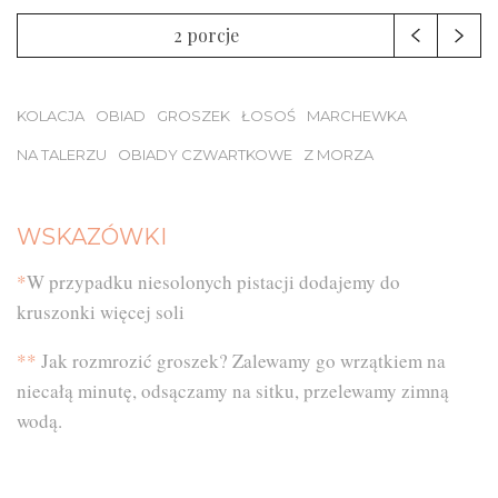
2 porcje
KOLACJA
OBIAD
GROSZEK
ŁOSOŚ
MARCHEWKA
NA TALERZU
OBIADY CZWARTKOWE
Z MORZA
WSKAZÓWKI
*
W przypadku niesolonych pistacji dodajemy do
kruszonki więcej soli
*
*
Jak rozmrozić groszek? Zalewamy go wrzątkiem na
niecałą minutę, odsączamy na sitku, przelewamy zimną
wodą.