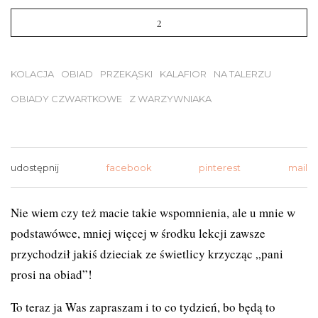
2
KOLACJA
OBIAD
PRZEKĄSKI
KALAFIOR
NA TALERZU
OBIADY CZWARTKOWE
Z WARZYWNIAKA
udostępnij
facebook
pinterest
mail
Nie wiem czy też macie takie wspomnienia, ale u mnie w
podstawówce, mniej więcej w środku lekcji zawsze
przychodził jakiś dzieciak ze świetlicy krzycząc „pani
prosi na obiad”!
To teraz ja Was zapraszam i to co tydzień, bo będą to