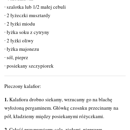
szalotka lub 1/2 małej cebuli
2 łyżeczki musztardy
2 łyżki miodu
łyżka soku z cytryny
2 łyżki oliwy
łyżka majonezu
sól, pieprz
posiekany szczypiorek
Pieczony kalafior:
Kalafiora drobno siekamy, wrzucamy go na blachę
wyłożoną pergaminem. Główkę czosnku przecinamy na
pół, kładziemy między posiekanymi różyczkami.
Całość przyprawiamy solą, ziołami, pieprzem.