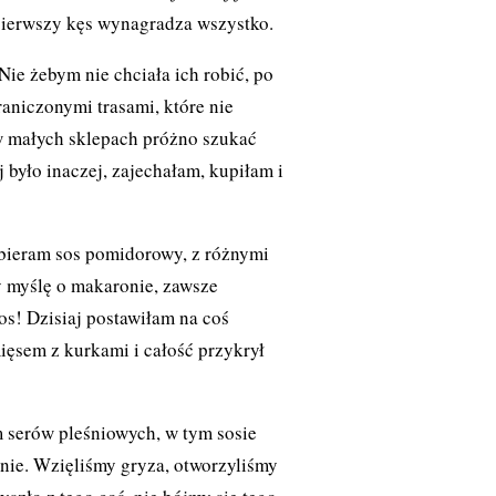
 pierwszy kęs wynagradza wszystko.
ie żebym nie chciała ich robić, po
aniczonymi trasami, które nie
w małych sklepach próżno szukać
j było inaczej, zajechałam, kupiłam i
ieram sos pomidorowy, z różnymi
y myślę o makaronie, zawsze
s! Dzisiaj postawiłam na coś
ęsem z kurkami i całość przykrył
 serów pleśniowych, w tym sosie
tnie. Wzięliśmy gryza, otworzyliśmy