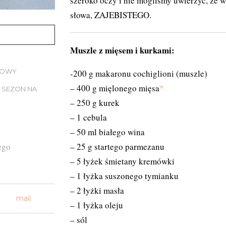
szeroko oczy i nie mogliśmy uwierzyć, że wy
słowa, ZAJEBISTEGO.
Muszle z mięsem i kurkami:
IOWY
-200 g makaronu cochiglioni (muszle)
– 400 g mięlonego mięsa
*
SEZON NA
– 250 g kurek
– 1 cebula
– 50 ml białego wina
ego
– 25 g startego parmezanu
– 5 łyżek śmietany kremówki
– 1 łyżka suszonego tymianku
– 2 łyżki masła
mail
– 1 łyżka oleju
– sól