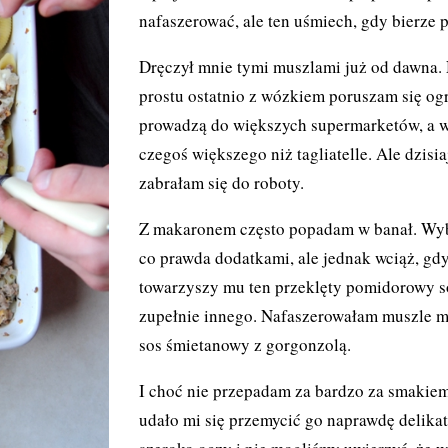
nafaszerować, ale ten uśmiech, gdy bierze
Dręczył mnie tymi muszlami już od dawna. N
prostu ostatnio z wózkiem poruszam się ogr
prowadzą do większych supermarketów, a 
czegoś większego niż tagliatelle. Ale dzisia
zabrałam się do roboty.
Z makaronem często popadam w banał. Wyb
co prawda dodatkami, ale jednak wciąż, gd
towarzyszy mu ten przeklęty pomidorowy so
zupełnie innego. Nafaszerowałam muszle mi
sos śmietanowy z gorgonzolą.
I choć nie przepadam za bardzo za smakiem
udało mi się przemycić go naprawdę delika