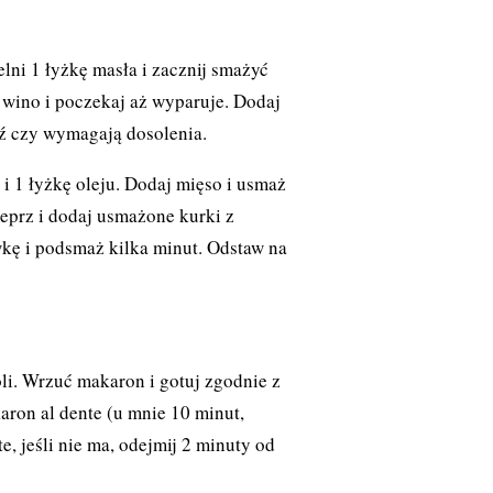
elni 1 łyżkę masła i zacznij smażyć
j wino i poczekaj aż wyparuje. Dodaj
ź czy wymagają dosolenia.
 i 1 łyżkę oleju. Dodaj mięso i usmaż
ieprz i dodaj usmażone kurki z
kę i podsmaż kilka minut. Odstaw na
li. Wrzuć makaron i gotuj zgodnie z
aron al dente (u mnie 10 minut,
e, jeśli nie ma, odejmij 2 minuty od