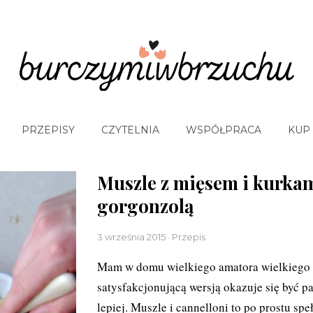
PRZEPISY
CZYTELNIA
WSPÓŁPRACA
KUP
Muszle z mięsem i kurkam
gorgonzolą
3 września 2015 · Przepis
Mam w domu wielkiego amatora wielkiego 
satysfakcjonującą wersją okazuje się być pap
lepiej. Muszle i cannelloni to po prostu spe