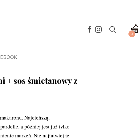
0
 EBOOK
i + sos śmietanowy z
makaronu. Najcieńszą,
ardelle, a później jest już tylko
łnienie marzeń. Nie najłatwiej je