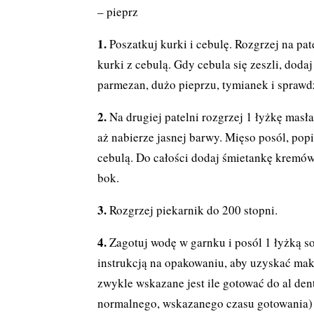
– pieprz
Poszatkuj kurki i cebulę. Rozgrzej na pat
kurki z cebulą. Gdy cebula się zeszli, doda
parmezan, dużo pieprzu, tymianek i sprawd
Na drugiej patelni rozgrzej 1 łyżkę masła
aż nabierze jasnej barwy. Mięso posól, pop
cebulą. Do całości dodaj śmietankę kremów
bok.
Rozgrzej piekarnik do 200 stopni.
Zagotuj wodę w garnku i posól 1 łyżką so
instrukcją na opakowaniu, aby uzyskać mak
zwykle wskazane jest ile gotować do al dent
normalnego, wskazanego czasu gotowania)