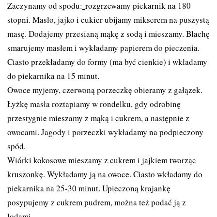
Zaczynamy od spodu:
rozgrzewamy piekarnik na 180
stopni. Masło, jajko i cukier ubijamy mikserem na puszystą
masę. Dodajemy przesianą mąkę z sodą i mieszamy. Blachę
smarujemy masłem i wykładamy papierem do pieczenia.
Ciasto przekładamy do formy (ma być cienkie) i wkładamy
do piekarnika na 15 minut.
Owoce myjemy, czerwoną porzeczkę obieramy z gałązek.
Łyżkę masła roztapiamy w rondelku, gdy odrobinę
przestygnie mieszamy z mąką i cukrem, a następnie z
owocami. Jagody i porzeczki wykładamy na podpieczony
spód.
Wiórki kokosowe mieszamy z cukrem i jajkiem tworząc
kruszonkę. Wykładamy ją na owoce. Ciasto wkładamy do
piekarnika na 25-30 minut. Upieczoną krajankę
posypujemy z cukrem pudrem, można też podać ją z
lodami.