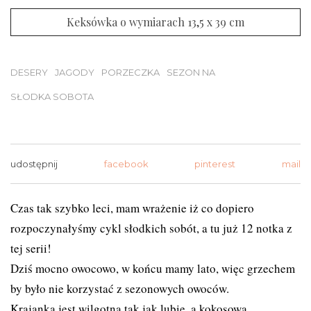
Keksówka o wymiarach 13,5 x 39 cm
DESERY
JAGODY
PORZECZKA
SEZON NA
SŁODKA SOBOTA
udostępnij
facebook
pinterest
mail
Czas tak szybko leci, mam wrażenie iż co dopiero
rozpoczynałyśmy cykl słodkich sobót, a tu już 12 notka z
tej serii!
Dziś mocno owocowo, w końcu mamy lato, więc grzechem
by było nie korzystać z sezonowych owoców.
Krajanka jest wilgotna tak jak lubię, a kokosowa