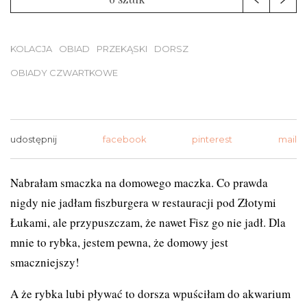
KOLACJA
OBIAD
PRZEKĄSKI
DORSZ
OBIADY CZWARTKOWE
udostępnij
facebook
pinterest
mail
Nabrałam smaczka na domowego maczka. Co prawda
nigdy nie jadłam fiszburgera w restauracji pod Złotymi
Łukami, ale przypuszczam, że nawet Fisz go nie jadł. Dla
mnie to rybka, jestem pewna, że domowy jest
smaczniejszy!
A że rybka lubi pływać to dorsza wpuściłam do akwarium