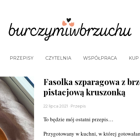
PRZEPISY
CZYTELNIA
WSPÓŁPRACA
KUP
Fasolka szparagowa z br
pistacjową kruszonką
22 lipca 2021 · Przepis
To będzie mój ostatni przepis…
Przygotowany w kuchni, w której gotowałam 