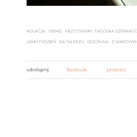
KOLACJA
OBIAD
PRZYSTAWKI
FASOLKA SZPARAG
LEKKI TYDZIEŃ
NA TALERZU
SEZON NA
Z WARZYWN
udostępnij
facebook
pinterest