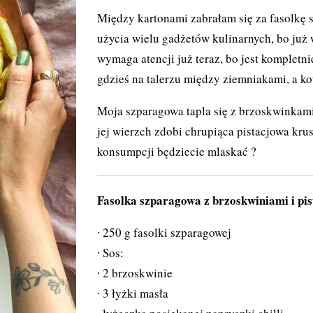
Między kartonami zabrałam się za fasolkę 
użycia wielu gadżetów kulinarnych, bo już
wymaga atencji już teraz, bo jest kompletn
gdzieś na talerzu między ziemniakami, a ko
Moja szparagowa tapla się z brzoskwinkam
jej wierzch zdobi chrupiąca pistacjowa kru
konsumpcji będziecie mlaskać ?
Fasolka szparagowa z brzoskwiniami i pi
250 g fasolki szparagowej
Sos:
2 brzoskwinie
3 łyżki masła