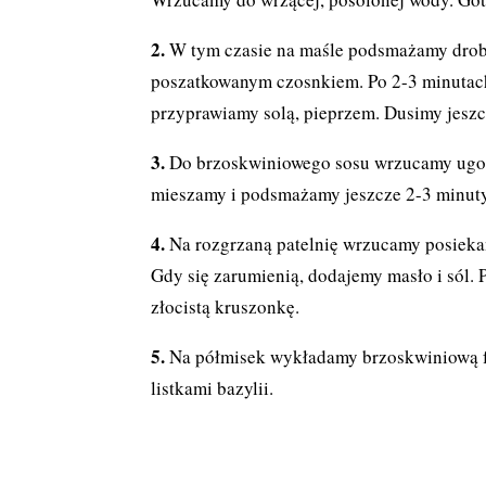
W tym czasie na maśle podsmażamy drobno
poszatkowanym czosnkiem. Po 2-3 minutach
przyprawiamy solą, pieprzem. Dusimy jeszc
Do brzoskwiniowego sosu wrzucamy ugot
mieszamy i podsmażamy jeszcze 2-3 minuty
Na rozgrzaną patelnię wrzucamy posiekane 
Gdy się zarumienią, dodajemy masło i sól
złocistą kruszonkę.
Na półmisek wykładamy brzoskwiniową f
listkami bazylii.