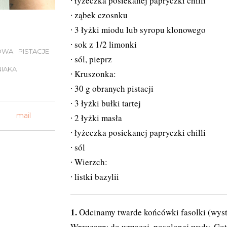
łyżeczka posiekanej papryczki chilli
ząbek czosnku
3 łyżki miodu lub syropu klonowego
sok z 1/2 limonki
OWA
PISTACJE
sól, pieprz
IAKA
Kruszonka:
30 g obranych pistacji
3 łyżki bułki tartej
mail
2 łyżki masła
łyżeczka posiekanej papryczki chilli
sól
Wierzch:
listki bazylii
Odcinamy twarde końcówki fasolki (wysta
Wrzucamy do wrzącej, posolonej wody. Got