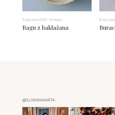
11 stycznia 2023 · Przepis
8 styczni
i pod
Ragu z bakłażana
Burac
@SLIWKAMARTA