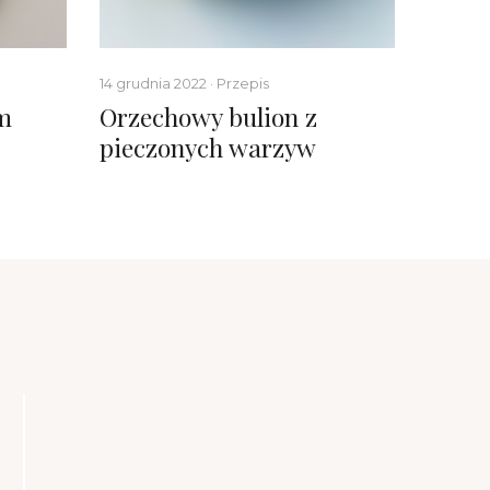
14 grudnia 2022 · Przepis
1 grudnia
m
Orzechowy bulion z
Magic
pieczonych warzyw