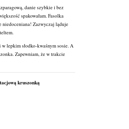
szparagową, danie szybkie i bez
 większość spakowałam. Fasolka
ie niedoceniana! Zazwyczaj ląduje
teltem.
i w lepkim słodko-kwaśnym sosie. A
szonka. Zapewniam, że w trakcie
stacjową kruszonką