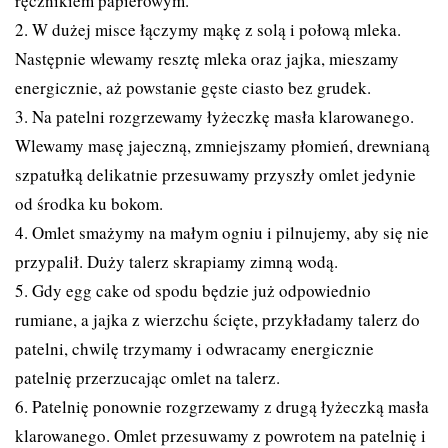
ręcznikiem papierowym.
2. W dużej misce łączymy mąkę z solą i połową mleka.
Następnie wlewamy resztę mleka oraz jajka, mieszamy
energicznie, aż powstanie gęste ciasto bez grudek.
3. Na patelni rozgrzewamy łyżeczkę masła klarowanego.
Wlewamy masę jajeczną, zmniejszamy płomień, drewnianą
szpatułką delikatnie przesuwamy przyszły omlet jedynie
od środka ku bokom.
4. Omlet smażymy na małym ogniu i pilnujemy, aby się nie
przypalił. Duży talerz skrapiamy zimną wodą.
5. Gdy egg cake od spodu będzie już odpowiednio
rumiane, a jajka z wierzchu ścięte, przykładamy talerz do
patelni, chwilę trzymamy i odwracamy energicznie
patelnię przerzucając omlet na talerz.
6. Patelnię ponownie rozgrzewamy z drugą łyżeczką masła
klarowanego. Omlet przesuwamy z powrotem na patelnię i