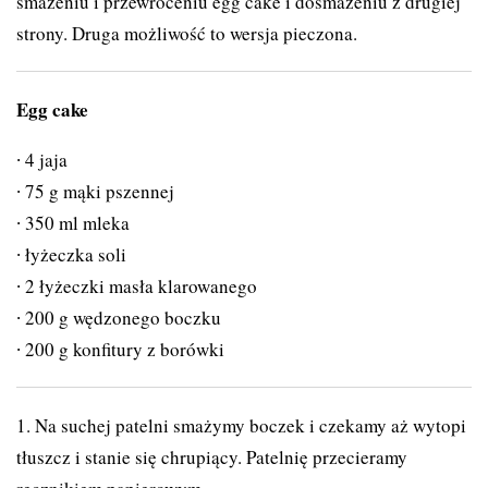
smażeniu i przewróceniu egg cake i dosmażeniu z drugiej
strony. Druga możliwość to wersja pieczona.
Egg cake
4 jaja
75 g mąki pszennej
350 ml mleka
łyżeczka soli
2 łyżeczki masła klarowanego
200 g wędzonego boczku
200 g konfitury z borówki
1. Na suchej patelni smażymy boczek i czekamy aż wytopi
tłuszcz i stanie się chrupiący. Patelnię przecieramy