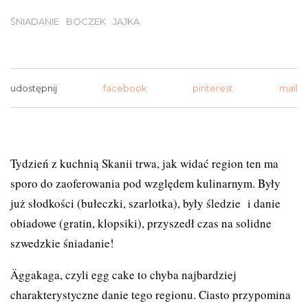
ŚNIADANIE
BOCZEK
JAJKA
udostępnij
facebook
pinterest
mail
Tydzień z kuchnią Skanii trwa, jak widać region ten ma
sporo do zaoferowania pod względem kulinarnym. Były
już słodkości (
bułeczki
,
szarlotka
), były
śledzie
i danie
obiadowe (
gratin
,
klopsiki
), przyszedł czas na solidne
szwedzkie śniadanie!
Äggakaga, czyli egg cake to chyba najbardziej
charakterystyczne danie tego regionu. Ciasto przypomina