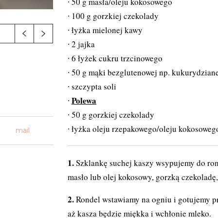
50 g masła/oleju kokosowego
100 g gorzkiej czekolady
łyżka mielonej kawy
2 jajka
6 łyżek cukru trzcinowego
50 g mąki bezglutenowej np. kukurydziane
szczypta soli
Polewa
50 g gorzkiej czekolady
łyżka oleju rzepakowego/oleju kokosoweg
mail
Szklankę suchej kaszy wsypujemy do ron
masło lub olej kokosowy, gorzką czekoladę, 
Rondel wstawiamy na ogniu i gotujemy pr
aż kasza będzie miękka i wchłonie mleko.