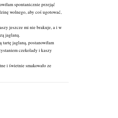
anowiłam spontanicznie przejąć
dzinę wolnego, aby coś ugotować,
zy jeszcze mi nie brakuje, a i w
zą jaglaną.
 tartę jaglaną
, postanowiłam
zystaniem czekolady i kaszy
tne i świetnie smakowało ze