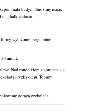
rzypominała budyń. Studzimy masę,
 na gładkie ciasto.
o formy wyłożonej pergaminem i
 30 minut.
olewę. Nad rondelkiem z gotującą się
koladą i łyżką oleju. Topimy
polewamy gorącą czekoladą.