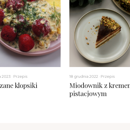
a 2023 · Przepis
18 grudnia 2022 · Przepis
zane klopsiki
Miodownik z kreme
pistacjowym