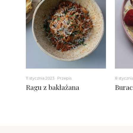
11 stycznia 2023 · Przepis
8 styczni
i pod
Ragu z bakłażana
Burac