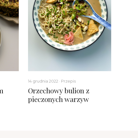
14 grudnia 2022 · Przepis
1 grudnia
m
Orzechowy bulion z
Magic
pieczonych warzyw