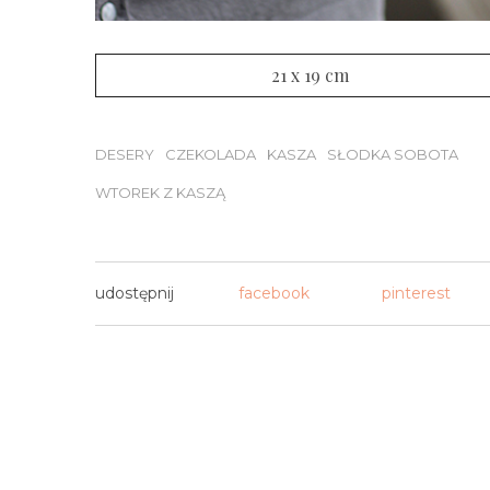
21 x 19 cm
DESERY
CZEKOLADA
KASZA
SŁODKA SOBOTA
WTOREK Z KASZĄ
udostępnij
facebook
pinterest