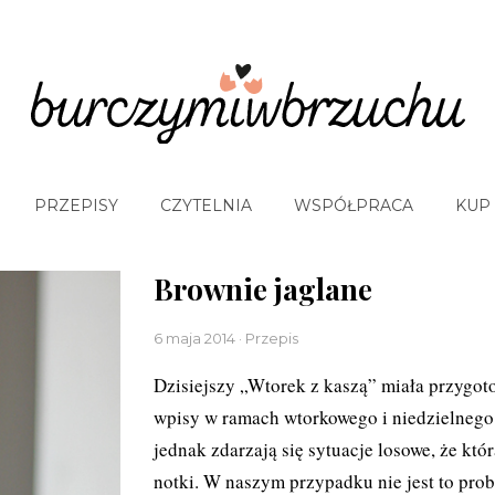
PRZEPISY
CZYTELNIA
WSPÓŁPRACA
KUP
Brownie jaglane
6 maja 2014 · Przepis
Dzisiejszy „Wtorek z kaszą” miała przygot
wpisy w ramach wtorkowego i niedzielnego
jednak zdarzają się sytuacje losowe, że któ
notki. W naszym przypadku nie jest to pro