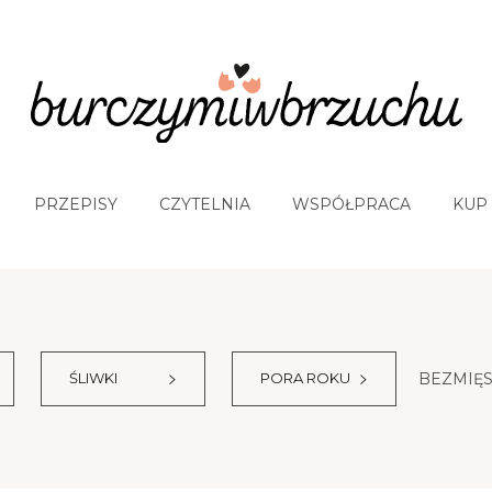
PRZEPISY
CZYTELNIA
WSPÓŁPRACA
KUP
BEZMIĘ
ŚLIWKI
PORA ROKU
Napoje
Granat
Sałatki
Cebula
Wie
Jabł