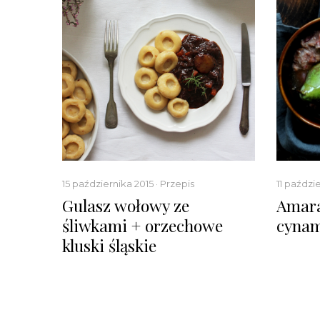
15 października 2015 · Przepis
11 paździe
Gulasz wołowy ze
Amara
śliwkami + orzechowe
cyna
kluski śląskie