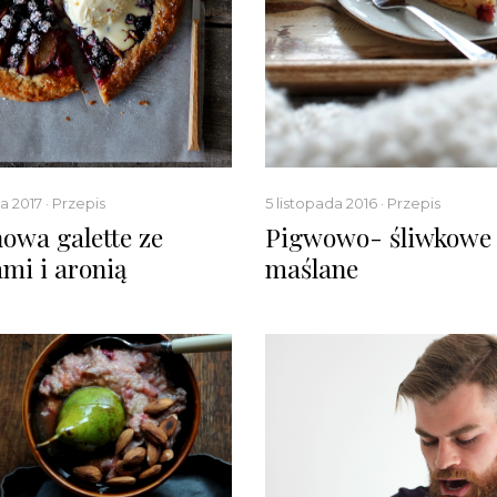
a 2017 · Przepis
5 listopada 2016 · Przepis
owa galette ze
Pigwowo- śliwkowe 
ami i aronią
maślane