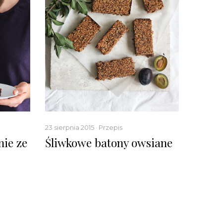
23 sierpnia 2015 · Przepis
nie ze
Śliwkowe batony owsiane