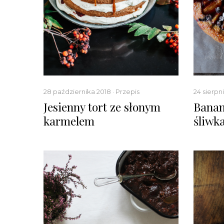
28 października 2018 · Przepis
24 sierpni
Jesienny tort ze słonym
Banan
karmelem
śliwk