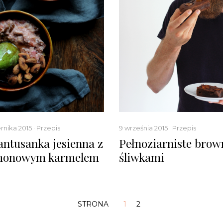
rnika 2015 · Przepis
9 września 2015 · Przepis
ntusanka jesienna z
Pełnoziarniste brow
monowym karmelem
śliwkami
1
2