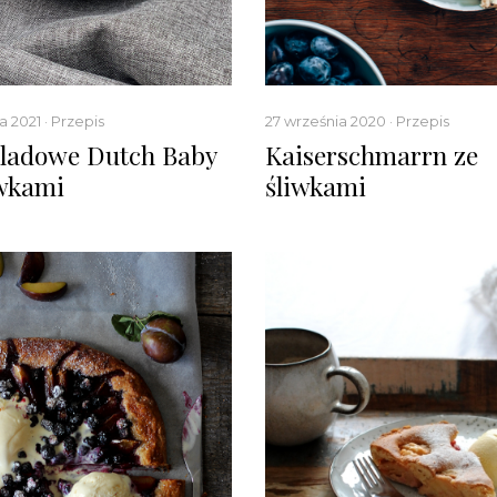
a 2021 · Przepis
27 września 2020 · Przepis
ladowe Dutch Baby
Kaiserschmarrn ze
iwkami
śliwkami