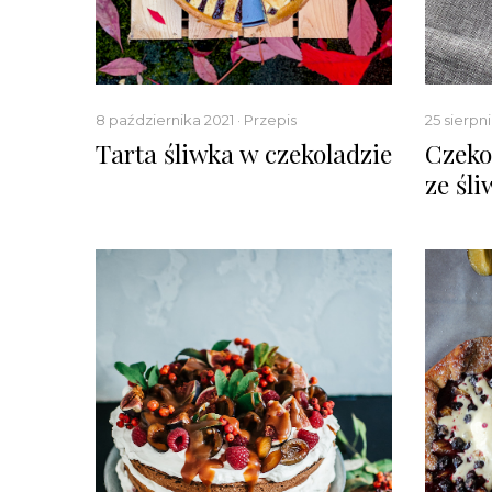
8 października 2021 · Przepis
25 sierpni
Tarta śliwka w czekoladzie
Czeko
ze śl