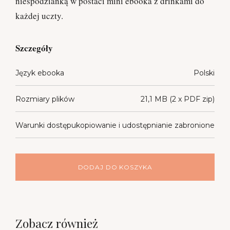
niespodzianką w postaci mini ebooka z drinkami do
każdej uczty.
Szczegóły
Język ebooka
Polski
Rozmiary plików
21,1 MB (2 x PDF zip)
Warunki dostępu
kopiowanie i udostępnianie zabronione
DODAJ DO KOSZYKA
Zobacz również