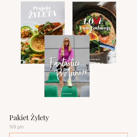
Pakiet Żylety
169 pln