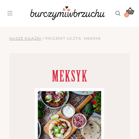
0
NASZE KSIĄŻKI
/
PROJEKT UCZTA: MEKSYK