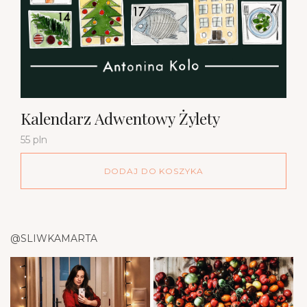
Kalendarz Adwentowy Żylety
55 pln
DODAJ DO KOSZYKA
@SLIWKAMARTA